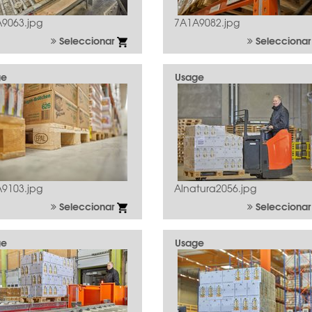
9063.jpg
7A1A9082.jpg
Seleccionar
Selecciona
ge
Usage
9103.jpg
Alnatura2056.jpg
Seleccionar
Selecciona
ge
Usage