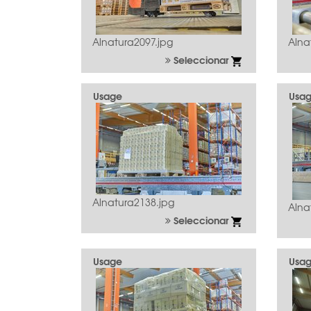
Alnatura2097.jpg
Alna
Seleccionar
Usage
Usa
Alnatura2138.jpg
Alna
Seleccionar
Usage
Usa