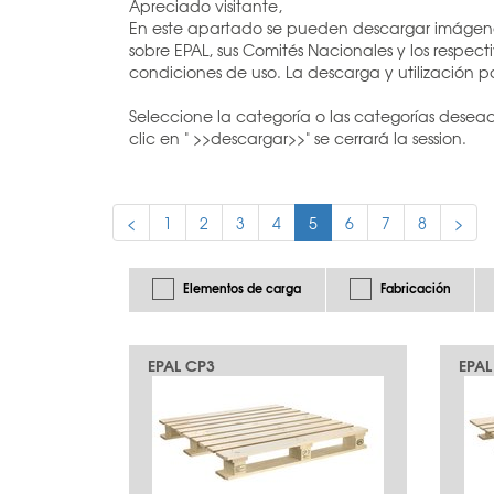
Apreciado visitante,
En este apartado se pueden descargar imágenes 
sobre EPAL, sus Comités Nacionales y los respecti
condiciones de uso. La descarga y utilización p
Seleccione la categoría o las categorías desea
clic en " >>descargar>>" se cerrará la session.
<
1
2
3
4
5
6
7
8
>
Elementos de carga
Fabricación
EPAL CP3
EPAL