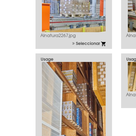
Alnatura2267.jpg
Alna
Seleccionar
Usage
Usa
Alna