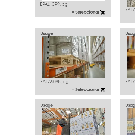
EPAL_CP9.jpg
7A1A
Seleccionar
Usage
Usa
7A1A9088.jpg
7A1A
Seleccionar
Usage
Usa